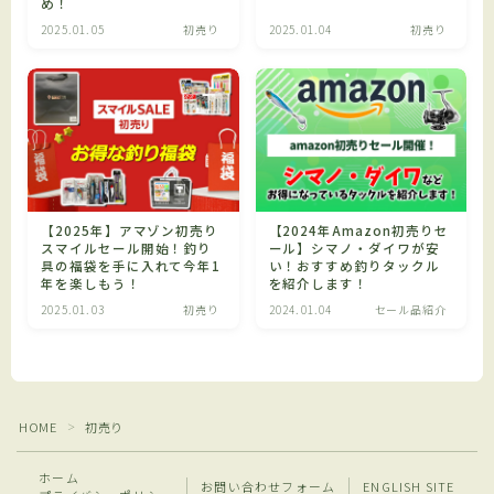
め！
2025.01.05
初売り
2025.01.04
初売り
プライバシーポリシー
アフィリエイト情報開示
ENGLISH SITE
【2025年】アマゾン初売り
【2024年Amazon初売りセ
有料記事の決済完了ページ
スマイルセール開始！釣り
ール】シマノ・ダイワが安
具の福袋を手に入れて今年1
い！おすすめ釣りタックル
年を楽しもう！
を紹介します！
利用規約／特定商取引法に基づく表記
2025.01.03
初売り
2024.01.04
セール品紹介
Follow Me
HOME
初売り
＞
ホーム
お問い合わせフォーム
ENGLISH SITE