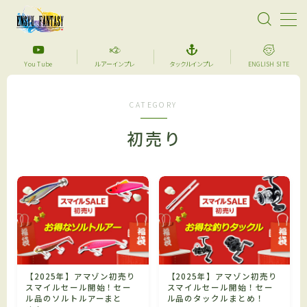
MENU
You Tube
ルアーインプレ
タックルインプレ
ENGLISH SITE
【超格安】デジタル魚拓始めました！あなたのメモリ
CATEGORY
アルフィッシュを特別な一枚に仕上げます。
初売り
サーフフィッシング
YouTube
セール品紹介
アイテム紹介
【2025年】アマゾン初売り
【2025年】アマゾン初売り
スマイルセール開始！セー
スマイルセール開始！セー
ル品のソルトルアーまと
ル品のタックルまとめ！
ルアーインプレ