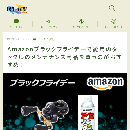
MENU
You Tube
ルアーインプレ
タックルインプレ
ENGLISH SITE
2024.12.02
セール品紹介
【超格安】デジタル魚拓始めました！あなたのメモリ
アルフィッシュを特別な一枚に仕上げます。
Amazonブラックフライデーで愛用のタ
ックルのメンテナンス商品を買うのがおす
サーフフィッシング
すめ！
YouTube
セール品紹介
アイテム紹介
ルアーインプレ