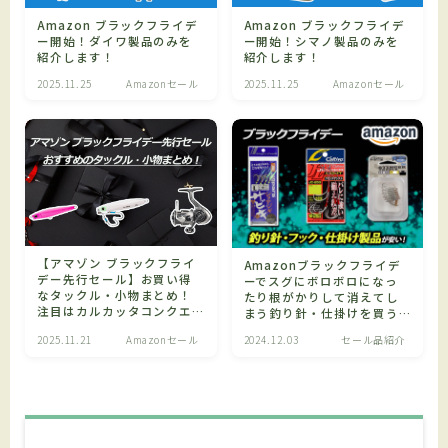
Amazon ブラックフライデ
Amazon ブラックフライデ
ー開始！ダイワ製品のみを
ー開始！シマノ製品のみを
紹介します！
紹介します！
2025.11.25
Amazonセール
2025.11.25
Amazonセール
【アマゾン ブラックフライ
Amazonブラックフライデ
デー先行セール】お買い得
ーでスグにボロボロになっ
なタックル・小物まとめ！
たり根がかりして消えてし
注目はカルカッタコンクエ
まう釣り針・仕掛けを買う
スト DCと25カルディア!
のがおすすめ！
2025.11.21
Amazonセール
2024.12.03
セール品紹介