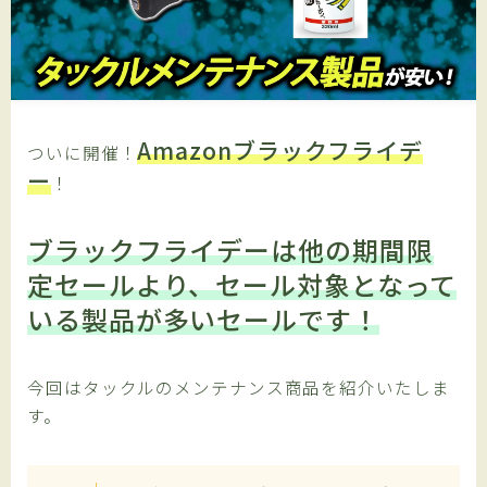
プライバシーポリシー
アフィリエイト情報開示
Amazonブラックフライデ
ついに開催！
ENGLISH SITE
ー
！
有料記事の決済完了ページ
ブラックフライデーは他の期間限
定セールより、セール対象となって
利用規約／特定商取引法に基づく表記
いる製品が多いセールです！
今回はタックルのメンテナンス商品を紹介いたしま
す。