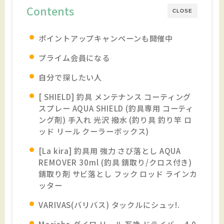
Contents
CLOSE
ポイントアップキャンペーンも開催中
プライム会員になる
自分で探したい人
[ SHIELD] 釣具 メンテナンス コーティング
スプレー AQUA SHIELD (釣具専用 コーティ
ング剤) 手入れ 光沢 撥水 (釣り具 釣り竿 ロ
ッド リール クーラーボックス)
[La kira] 釣具用 強力 さび落とし AQUA
REMOVER 30ml (釣具 錆取り/クロス付き)
錆取り剤 サビ落とし フック ロッド ラインカ
ッター
VARIVAS(バリバス) タックルにシュッ!.
Morisho ダイワ リール 互換 ドライバー 4.0