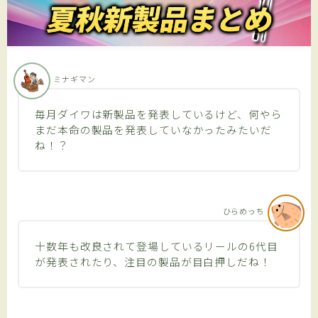
プライバシーポリシー
アフィリエイト情報開示
ミナギマン
ENGLISH SITE
毎月ダイワは新製品を発表しているけど、何やら
まだ本命の製品を発表していなかったみたいだ
ね！？
有料記事の決済完了ページ
利用規約／特定商取引法に基づく表記
ひらめっち
十数年も改良されて登場しているリールの6代目
が発表されたり、注目の製品が目白押しだね！