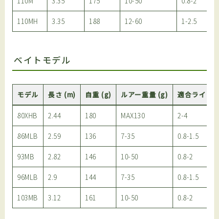
110M
3.35
175
10-50
0.8-2
110MH
3.35
188
12-60
1-2.5
ベイトモデル
モデル
長さ (m)
自重 (g)
ルアー重量 (g)
適合ライン 
80XHB
2.44
180
MAX130
2-4
86MLB
2.59
136
7-35
0.8-1.5
93MB
2.82
146
10-50
0.8-2
96MLB
2.9
144
7-35
0.8-1.5
103MB
3.12
161
10-50
0.8-2