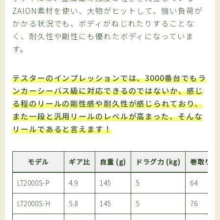
ZAION素材を使い、大物がヒットして、強い負荷が
かかる状況でも、ボディがねじれたりすることな
く、耐久性や剛性にも優れたボディになっていま
す。
テスターのインプレッションでは、3000番台でもラ
ンカーシーバス級に対応できるのではないか、感じ
る程のリールの剛性感や耐久性が感じられており、
また一段と汎用リールのレベルが高まった、そんな
リールであると言えます！
モデル
ギア比
自重 (g)
ドラグ力 (kg)
巻取り長 
LT2000S-P
4.9
145
5
64
LT2000S-H
5.8
145
5
76