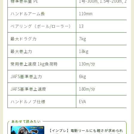
標準巻糸量 PE
1号-300m, 1.5号-200m, 2号-
ハンドルアーム長
110mm
ベアリング（ボール/ローラー）
13
最大ドラグ力
7kg
最大巻上力
18kg
常用巻上速度 1kg負荷時
130m/分
JAFS基準巻上力
6kg
JAFS基準巻上速度
180m/分
ハンドルノブ仕様
EVA
あわせて読みたい
【インプレ】電動リールにも軽さが求められ