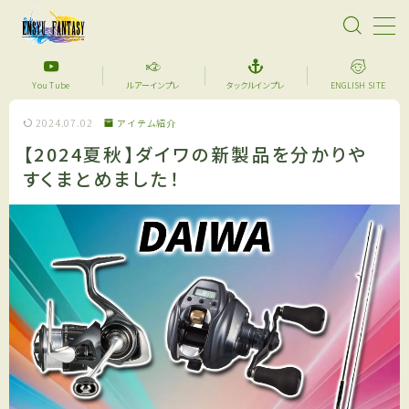
MENU
You Tube
ルアーインプレ
タックルインプレ
ENGLISH SITE
2024.07.02
アイテム紹介
【超格安】デジタル魚拓始めました！あなたのメモリ
アルフィッシュを特別な一枚に仕上げます。
【2024夏秋】ダイワの新製品を分かりや
すくまとめました！
サーフフィッシング
YouTube
セール品紹介
アイテム紹介
ルアーインプレ