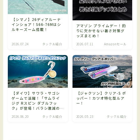
【シマノ】26ディアルーナ
インショア！S66-76Mはシ
アマゾン プライムデー！釣
ルキーズーム搭載！
りに欠かせない暑さ対策グ
ッズまとめ！
2026.07.24
タックル紹介
2026.07.11
Amazonセール
【ダイワ】サワラ・サゴシ
【ジャクソン】クリア-S ポ
ゲームで活躍！「サムライ
ッパー！カツオ特化型ルア
ジグ Rスピン ダブルフッ
ー！
ク」が登場！バラシ激減の
リアダブルフック仕様！
2026.06.20
タックル紹介
2026.05.23
タックル紹介