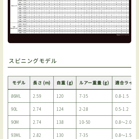
スピニングモデル
モデル
長さ (m)
自重 (g)
ルアー重量 (g)
適合ライン 
86ML
2.59
120
7-35
0.8-1.5
90L
2.74
124
2-28
0.5-1.2
90M
2.74
138
10-50
0.8～2.0
93ML
2.82
130
7-35
0.8～1.5