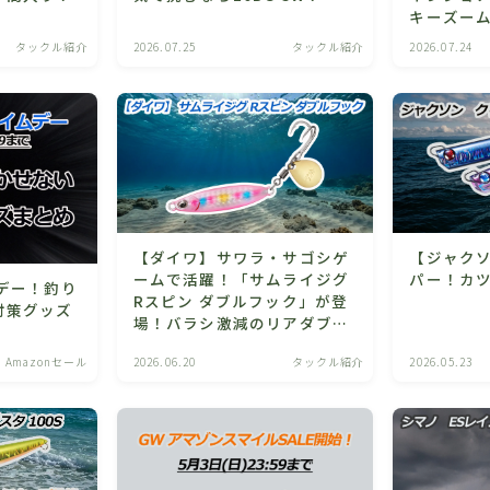
キーズー
タックル紹介
2026.07.25
タックル紹介
2026.07.24
【ダイワ】サワラ・サゴシゲ
【ジャクソ
ームで活躍！「サムライジグ
パー！カ
デー！釣り
Rスピン ダブルフック」が登
対策グッズ
場！バラシ激減のリアダブル
フック仕様！
Amazonセール
2026.06.20
タックル紹介
2026.05.23