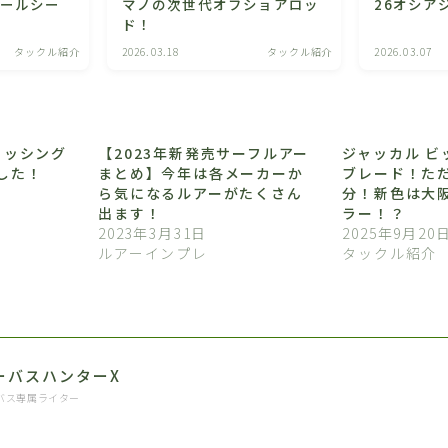
リールシー
マノの次世代オフショアロッ
26オシア
ド！
タックル紹介
2026.03.18
タックル紹介
2026.03.07
ィッシング
【2023年新発売サーフルアー
ジャッカル ビ
した！
まとめ】今年は各メーカーか
ブレード！た
ら気になるルアーがたくさん
分！新色は大
出ます！
ラー！？
2023年3月31日
2025年9月20
ルアーインプレ
タックル紹介
ーバスハンターX
バス専属ライター