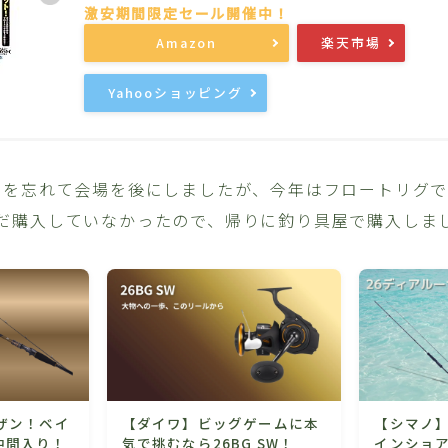
Amazon
楽天市場
Yahooショッピング
いを忘れて会場を後にしましたが、今年はフロートリグ
だ購入していなかったので、帰りに釣り具屋で購入しま
ザン！ベイ
【ダイワ】ビッグゲームに本
【シマノ】
仲間入り！
気で挑むなら26BG SW！
インショア