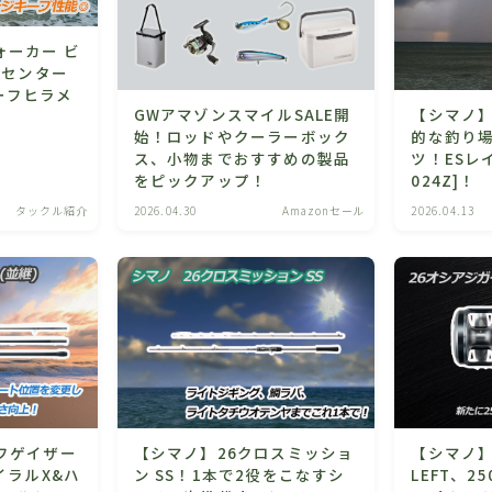
ォーカー ビ
重センター
ーフヒラメ
GWアマゾンスマイルSALE開
【シマノ
始！ロッドやクーラーボック
的な釣り
ス、小物までおすすめの製品
ツ！ESレイ
をピックアップ！
024Z]！
タックル紹介
2026.04.30
Amazonセール
2026.04.13
フゲイザー
【シマノ】26クロスミッショ
【シマノ】
イラルX&ハ
ン SS！1本で2役をこなすシ
LEFT、25