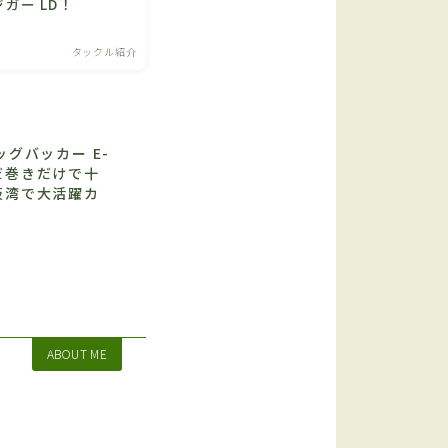
ジガー LD！
タックル紹介
ッグバッカー E-
だ巻きだけで十
阪湾で大活躍カ
日
ABOUT ME