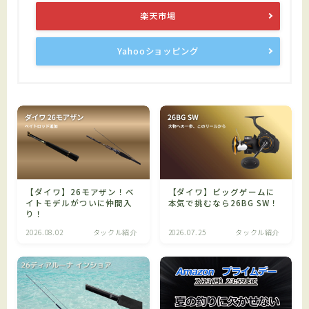
楽天市場
Yahooショッピング
【ダイワ】26モアザン！ベ
【ダイワ】ビッグゲームに
イトモデルがついに仲間入
本気で挑むなら26BG SW！
り！
2026.08.02
タックル紹介
2026.07.25
タックル紹介