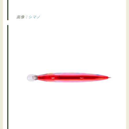
画像：
シマノ