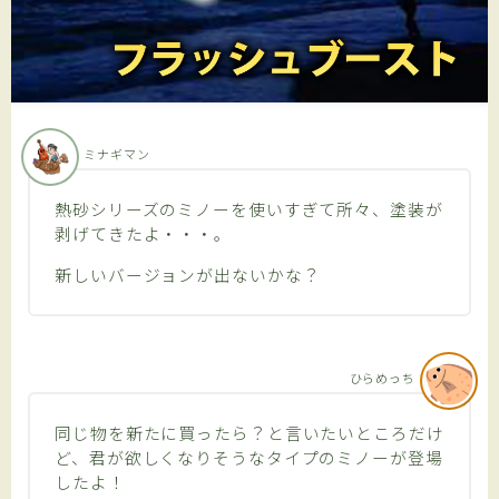
プライバシーポリシー
アフィリエイト情報開示
ミナギマン
ENGLISH SITE
熱砂シリーズのミノーを使いすぎて所々、塗装が
剥げてきたよ・・・。
有料記事の決済完了ページ
新しいバージョンが出ないかな？
利用規約／特定商取引法に基づく表記
ひらめっち
同じ物を新たに買ったら？と言いたいところだけ
ど、君が欲しくなりそうなタイプのミノーが登場
したよ！