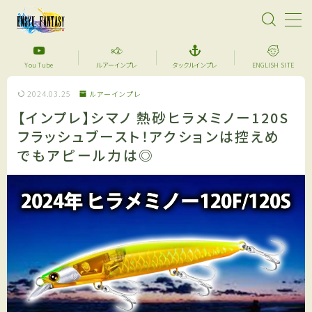
MENU
You Tube
ルアーインプレ
タックルインプレ
ENGLISH SITE
2024.03.25
ルアーインプレ
【超格安】デジタル魚拓始めました！あなたのメモリ
アルフィッシュを特別な一枚に仕上げます。
【インプレ】シマノ 熱砂ヒラメミノー120S
フラッシュブースト！アクションは控えめ
サーフフィッシング
でもアピール力は◎
YouTube
セール品紹介
アイテム紹介
ルアーインプレ