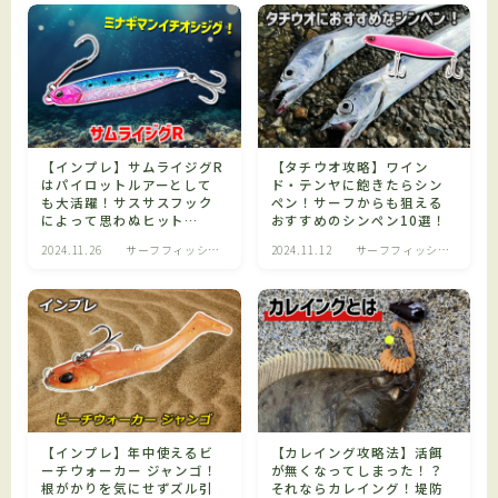
【インプレ】サムライジグR
【タチウオ攻略】ワイン
はパイロットルアーとして
ド・テンヤに飽きたらシン
も大活躍！サスサスフック
ペン！サーフからも狙える
によって思わぬヒット
おすすめのシンペン10選！
も！？
2024.11.26
サーフフィッシン
2024.11.12
サーフフィッシン
グ
グ
Follow Me
【インプレ】年中使えるビ
【カレイング攻略法】活餌
ーチウォーカー ジャンゴ！
が無くなってしまった！？
根がかりを気にせずズル引
それならカレイング！堤防