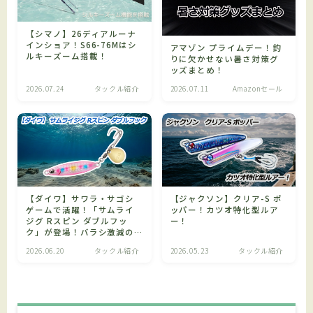
【シマノ】26ディアルーナ
インショア！S66-76Mはシ
アマゾン プライムデー！釣
ルキーズーム搭載！
りに欠かせない暑さ対策グ
ッズまとめ！
2026.07.24
タックル紹介
2026.07.11
Amazonセール
【ダイワ】サワラ・サゴシ
【ジャクソン】クリア-S ポ
ゲームで活躍！「サムライ
ッパー！カツオ特化型ルア
ジグ Rスピン ダブルフッ
ー！
ク」が登場！バラシ激減の
リアダブルフック仕様！
2026.06.20
タックル紹介
2026.05.23
タックル紹介