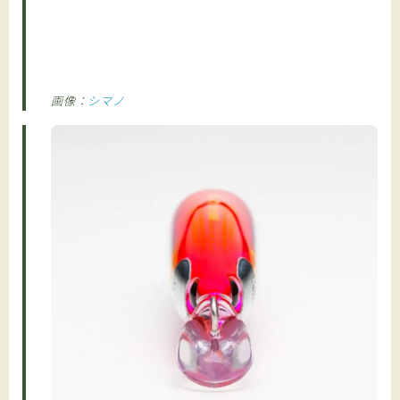
画像：
シマノ