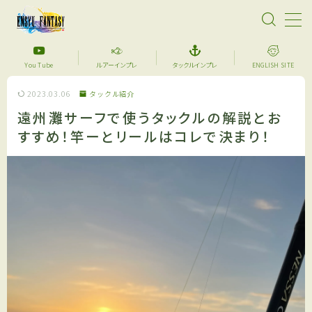
MENU
You Tube
ルアーインプレ
タックルインプレ
ENGLISH SITE
2023.03.06
タックル紹介
【超格安】デジタル魚拓始めました！あなたのメモリ
アルフィッシュを特別な一枚に仕上げます。
遠州灘サーフで使うタックルの解説とお
すすめ！竿ーとリールはコレで決まり！
サーフフィッシング
YouTube
セール品紹介
アイテム紹介
ルアーインプレ