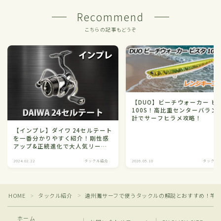
Recommend
こちらの記事もどうぞ
【DUO】ビーチウォーカー ビ
100S！高比重センターバラン
計でサーフヒラメ攻略！
【インプレ】ダイワ 24セルテート
を一番分かりやすく紹介！剛性感
アップ&正統進化で大人気リール
に！
2024.02.22
タックル紹介
2026.05.10
タックル
Follow Me
HOME
タックル紹介
遠州灘サーフで使うタックルの解説とおすすめ！竿
＞
＞
ホーム