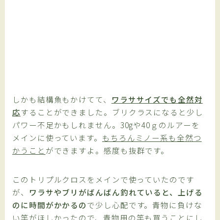
しかも結構魚もかけてて、
ワラササイズでも全然対
応
することができました。ブリクラスになると少し
パワー不足かもしれません。30gや40ｇのルアーを
メインに使っています。
もちろんミノー系も全然つ
かうこと
ができますよ。感度も抜群です。
このトリプルクロスをメインで使っていたのです
が、
ワラサやブリがばんばん釣れていると、上げる
のに時間がかかるの
で少し心配です。青物に負けな
い竿がほしかったので、
青物用の竿も買うこと
にし