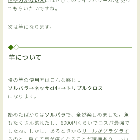
性や力がない人
にはぜひこのツインパワーXDを使っ
てもらいたいですね。
次は竿になります。
竿について
僕の竿の使用歴はこんな感じ↓
ソルパラ→ネッサci4+→トリプルクロス
になります。
始めたばかりは
ソルパラ
で、
全然楽しめました
。魚
もたくさん釣れたし、
8000円
くらいでコスパ最強で
したね。しかし、あるときから
リールがグラグラす
るの
と、
重くて肩が痛くなること
が結構あり、いい