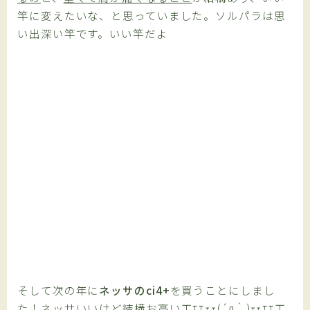
竿に変えたいな、と思っていました。ソルパラは思
い出深い竿です。いい竿だよ
そして次の年に
ネッサのci4+
を買うことにしまし
た！ネッサいいけど結構お高い工ｴｴｪｪ(´д｀)ｪｪｴｴ工