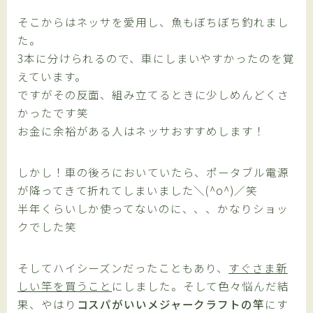
そこからはネッサを愛用し、魚もぼちぼち釣れまし
た。
3本に分けられるの
で、車にしまいやすかったのを覚
えています。
ですがその反面、
組み立てるときに少しめんどくさ
かった
です笑
お金に余裕がある人はネッサおすすめします！
しかし！車の後ろにおいていたら、
ポータブル電源
が降ってきて折れてしまいました＼(^o^)／笑
半年くらいしか使ってないのに、、、かなりショッ
クでした笑
そしてハイシーズンだったこともあり、
すぐさま新
しい竿を買うこと
にしました。そして色々悩んだ結
果、やはり
コスパがいいメジャークラフトの竿
にす