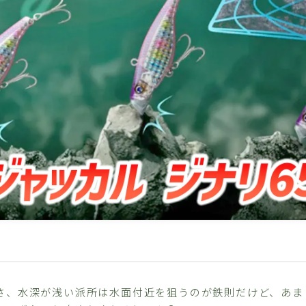
さ、水深が浅い派所は水面付近を狙うのが鉄則だけど、あま