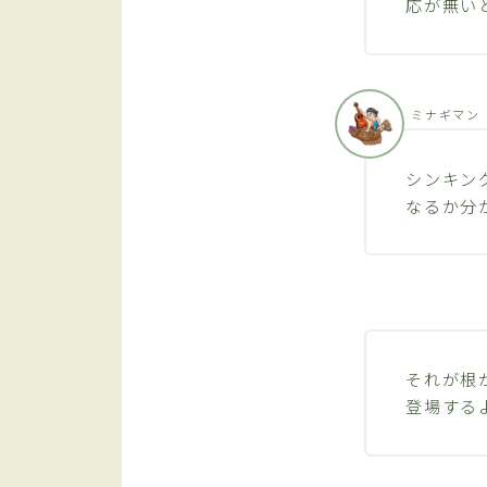
応が無い
ミナギマン
シンキン
なるか分
それが根
登場する