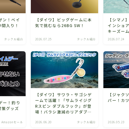
ザン！ベイ
【ダイワ】ビッグゲームに本
【シマノ】
仲間入り！
気で挑むなら26BG SW！
インショア
キーズー
タックル紹介
2026.07.25
タックル紹介
2026.07.24
【ダイワ】サワラ・サゴシゲ
【ジャクソ
ームで活躍！「サムライジグ
パー！カ
デー！釣り
Rスピン ダブルフック」が登
対策グッズ
場！バラシ激減のリアダブル
フック仕様！
Amazonセール
2026.06.20
タックル紹介
2026.05.23