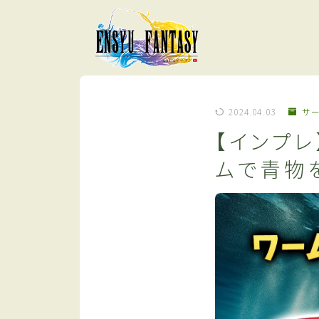
2024.04.03
サ
【インプ
ムで青物