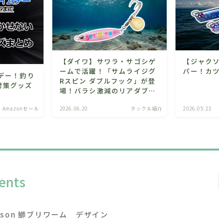
【ダイワ】サワラ・サゴシゲ
【ジャクソ
ームで活躍！「サムライジグ
パー！カ
デー！釣り
Rスピン ダブルフック」が登
対策グッズ
場！バラシ激減のリアダブル
フック仕様！
Amazonセール
2026.06.20
タックル紹介
2026.05.23
ents
ckson 鰤ブリワーム デザイン