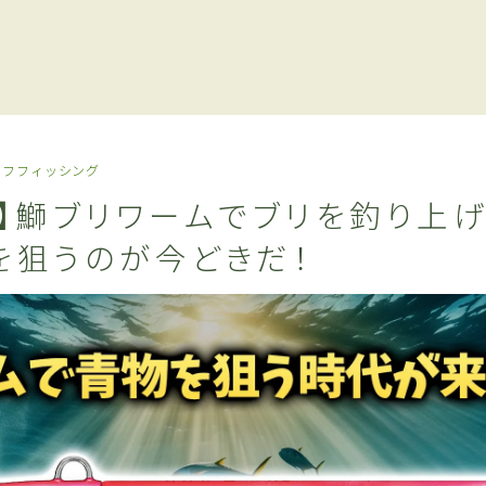
ーフフィッシング
レ】鰤ブリワームでブリを釣り上げ
を狙うのが今どきだ！