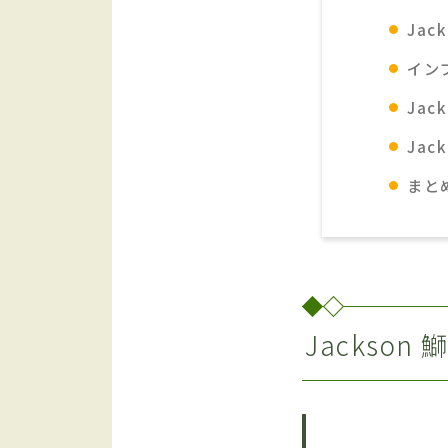
Jac
イン
Ja
Ja
まと
Jackso