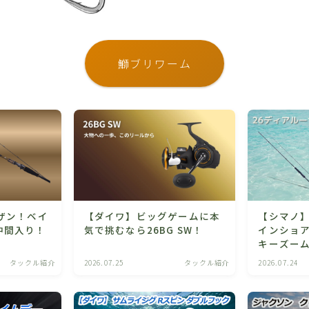
鰤ブリワーム
ザン！ベイ
【ダイワ】ビッグゲームに本
【シマノ】
仲間入り！
気で挑むなら26BG SW！
インショア
キーズー
タックル紹介
2026.07.25
タックル紹介
2026.07.24