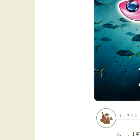
ミナギマン
んー、1