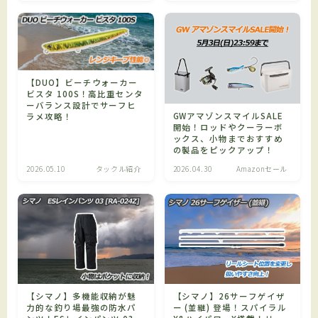
【DUO】ビーチウォーカー
ビスタ 100S！高比重センタ
ーバランス設計でサーフヒ
GWアマゾンスマイルSALE
ラメ攻略！
開始！ロッドやクーラーボ
ックス、小物までおすすめ
の製品をピックアップ！
2026.05.10
タックル紹介
2026.04.30
Amazonセール
【シマノ】多機能収納が魅
【シマノ】26サーフゲイザ
力的な釣り場最強の防水パ
ー (並継) 登場！スパイラル