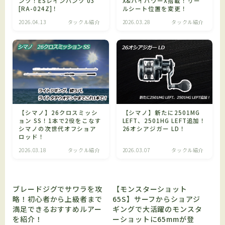
ンツ！ESレインパンツ 03
X&ハイパワーX搭載！リー
[RA-024Z]！
ルシート位置を変更！
2026.04.13
タックル紹介
2026.03.28
タックル紹介
【シマノ】26クロスミッシ
【シマノ】新たに2501MG
ョン SS！1本で2役をこなす
LEFT、2501HG LEFT追加！
シマノの次世代オフショア
26オシアジガー LD！
ロッド！
2026.03.18
タックル紹介
2026.03.07
タックル紹介
ブレードジグでサワラを攻
【モンスターショット
略！初心者から上級者まで
65S】サーフからショアジ
満足できるおすすめルアー
ギングで大活躍のモンスタ
を紹介！
ーショットに65mmが登