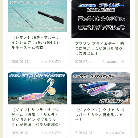
【シマノ】26ディアルーナ
インショア！S66-76Mはシ
アマゾン プライムデー！釣
ルキーズーム搭載！
りに欠かせない暑さ対策グ
ッズまとめ！
2026.07.24
タックル紹介
2026.07.11
Amazonセール
【ダイワ】サワラ・サゴシ
【ジャクソン】クリア-S ポ
ゲームで活躍！「サムライ
ッパー！カツオ特化型ルア
ジグ Rスピン ダブルフッ
ー！
ク」が登場！バラシ激減の
リアダブルフック仕様！
2026.06.20
タックル紹介
2026.05.23
タックル紹介