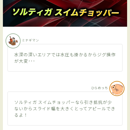
プライバシーポリシー
アフィリエイト情報開示
ミナギマン
ENGLISH SITE
水深の深いエリアでは水圧も掛かるからジグ操作
が大変･･･
有料記事の決済完了ページ
利用規約／特定商取引法に基づく表記
ひらめっち
ソルティガ スイムチョッパーなら引き抵抗が少
ないからスライド幅を大きくとってアピールでき
るよ！