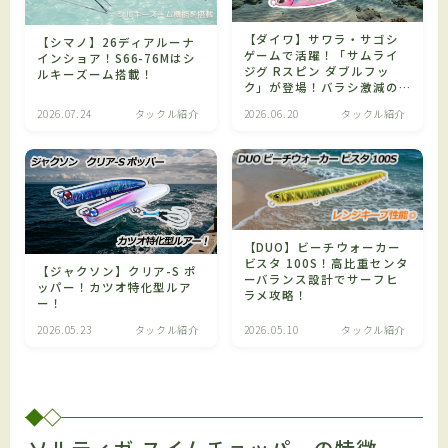
【ダイワ】サワラ・サゴシ
【シマノ】26ディアルーナ
ゲームで活躍！「サムライ
インショア！S66-76Mはシ
ジグ Rスピン ダブルフッ
ルキーズーム搭載！
ク」が登場！バラシ激減の
リアダブルフック仕様！
2026.07.24
タックル紹介
2026.06.20
タックル紹介
【DUO】ビーチウォーカー
ビスタ 100S！高比重センタ
【ジャクソン】クリア-S ポ
ーバランス設計でサーフヒ
ッパー！カツオ特化型ルア
ラメ攻略！
ー！
2026.05.23
タックル紹介
2026.05.10
タックル紹介