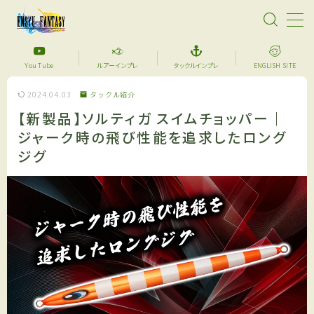
MENU
You Tube
ルアーインプレ
タックルインプレ
ENGLISH SITE
2024.04.03
タックル紹介
【超格安】デジタル魚拓始めました！あなたのメモリ
アルフィッシュを特別な一枚に仕上げます。
【新製品】ソルティガ スイムチョッパー｜
ジャーク時の飛び性能を追求したロング
サーフフィッシング
ジグ
YouTube
セール品紹介
アイテム紹介
ルアーインプレ