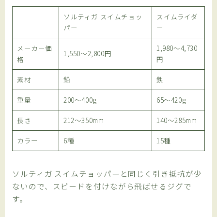
ソルティガ スイムチョッ
スイムライダ
パー
ー
メーカー価
1,980～4,730
1,550～2,800円
格
円
素材
鉛
鉄
重量
200～400g
65～420g
長さ
212～350mm
140～285mm
カラー
6種
15種
ソルティガ スイムチョッパーと同じく引き抵抗が少
ないので、スピードを付けながら飛ばせるジグで
す。