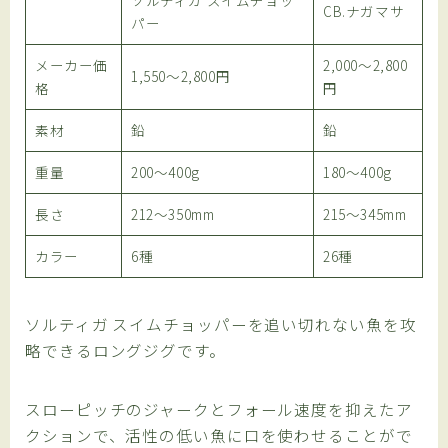
ソルティガ スイムチョッ
CB.ナガマサ
パー
メーカー価
2,000～2,800
1,550～2,800円
格
円
素材
鉛
鉛
重量
200～400g
180～400g
長さ
212～350mm
215～345mm
カラー
6種
26種
ソルティガ スイムチョッパーを追い切れない魚を攻
略できるロングジグです。
スローピッチのジャークとフォール速度を抑えたア
クションで、活性の低い魚に口を使わせることがで