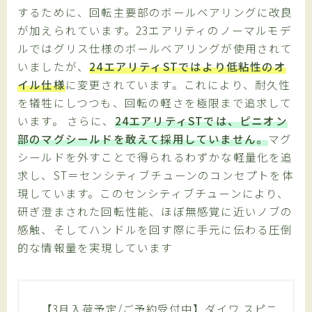
するために、回転主要部のボールベアリングに改良
が加えられています。23エアリティのノーマルモデ
ルではグリス仕様のボールベアリングが使用されて
いましたが、
24エアリティSTではより低粘性のオ
イル仕様
に変更されています。これにより、耐久性
を犠牲にしつつも、回転の軽さを極限まで追求して
います。
さらに、
24エアリティSTでは、ピニオン
部のマグシールドを敢えて採用していません。
マグ
シールドを外すことで得られるわずかな軽量化を追
求し、ST＝センシティブチューンのコンセプトを体
現しています。このセンシティブチューンにより、
研ぎ澄まされた回転性能、ほぼ無感覚に近いノブの
感触、そしてハンドルを回す際に手元に伝わる圧倒
的な情報量を実現しています
【3月入荷予定/ご予約受付中】ダイワ スピニ