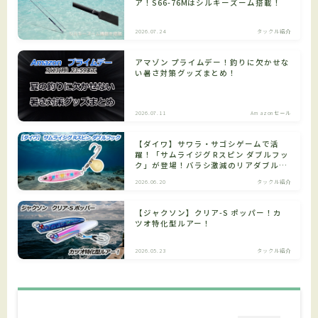
ア！S66-76Mはシルキーズーム搭載！
2026.07.24
タックル紹介
アマゾン プライムデー！釣りに欠かせな
い暑さ対策グッズまとめ！
2026.07.11
Amazonセール
【ダイワ】サワラ・サゴシゲームで活
躍！「サムライジグ Rスピン ダブルフッ
ク」が登場！バラシ激減のリアダブルフ
ック仕様！
2026.06.20
タックル紹介
【ジャクソン】クリア-S ポッパー！カ
ツオ特化型ルアー！
2026.05.23
タックル紹介