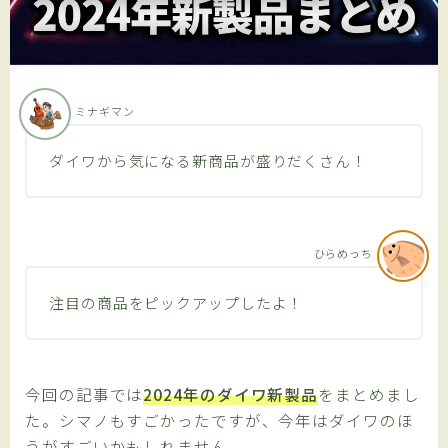
プライバシーポリシー
アフィリエイト情報開示
ミナギマン
ENGLISH SITE
ダイワから気になる新商品が盛りだくさん！
有料記事の決済完了ページ
ひらめっち
利用規約／特定商取引法に基づく表記
注目の商品をピックアップしたよ！
今回の記事では
2024年のダイワ新製品
をまとめまし
た。シマノもすごかったですが、今年はダイワのほ
うがすごいかもしれません。