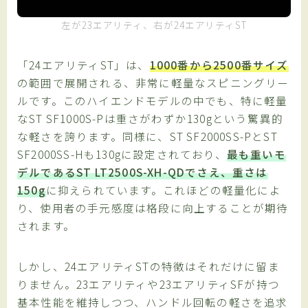
左が23エアリティ、右が24エアリティST
「24エアリティST」は、
1000番から2500番サイズ
の範囲で展開される、非常に軽量なスピニングリー
ルです。このハイエンドモデルの中でも、特に軽量
なST SF1000S-Pは重さがわずか130gという驚異的
な軽さを誇ります。同様に、ST SF2000SS-PとST
SF2000SS-Hも130gに設定されており、
最も重いモ
デルであるST LT2500S-XH-QDでさえ、重さは
150g
に抑えられています。これほどの軽量化によ
り、使用者の手元感度は格段に向上することが期待
されます。
しかし、24エアリティSTの特徴はそれだけに留ま
りません。23エアリティや23エアリティSFが持つ
基本性能を維持しつつ、ハンドル回転の軽さを追求