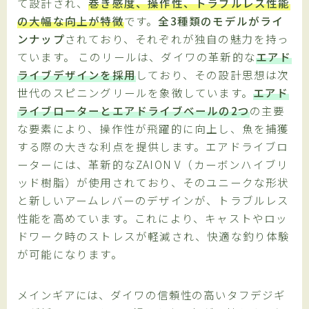
て設計され、
巻き感度、操作性、トラブルレス性能
の大幅な向上が特徴
です。
全3種類のモデルがライ
ンナップ
されており、それぞれが独自の魅力を持っ
ています。
このリールは、ダイワの革新的な
エアド
ライブデザインを採用
しており、その設計思想は次
世代のスピニングリールを象徴しています。
エアド
ライブローターとエアドライブベールの2つ
の主要
な要素により、操作性が飛躍的に向上し、魚を捕獲
する際の大きな利点を提供します。エアドライブロ
ーターには、革新的なZAION V（カーボンハイブリ
ッド樹脂）が使用されており、そのユニークな形状
と新しいアームレバーのデザインが、トラブルレス
性能を高めています。これにより、キャストやロッ
ドワーク時のストレスが軽減され、快適な釣り体験
が可能になります。
メインギアには、ダイワの信頼性の高いタフデジギ