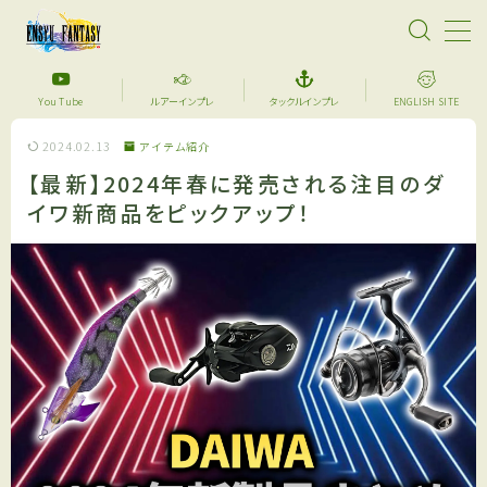
MENU
You Tube
ルアーインプレ
タックルインプレ
ENGLISH SITE
2024.02.13
アイテム紹介
【超格安】デジタル魚拓始めました！あなたのメモリ
アルフィッシュを特別な一枚に仕上げます。
【最新】2024年春に発売される注目のダ
イワ新商品をピックアップ！
サーフフィッシング
YouTube
セール品紹介
アイテム紹介
ルアーインプレ