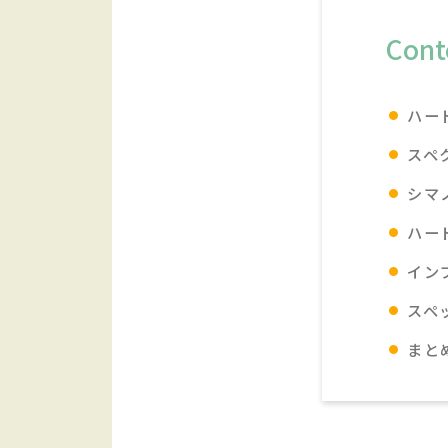
Cont
ハー
スペ
シマ
ハー
イン
スペ
まと