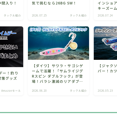
仲間入り！
気で挑むなら26BG SW！
インショア
キーズー
タックル紹介
2026.07.25
タックル紹介
2026.07.24
【ダイワ】サワラ・サゴシゲ
【ジャクソ
ームで活躍！「サムライジグ
パー！カ
デー！釣り
Rスピン ダブルフック」が登
対策グッズ
場！バラシ激減のリアダブル
フック仕様！
Amazonセール
2026.06.20
タックル紹介
2026.05.23